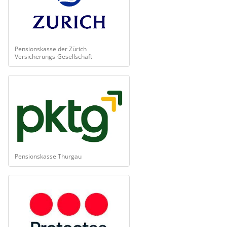
Pensionskasse der Zürich
Versicherungs-Gesellschaft
Pensionskasse Thurgau