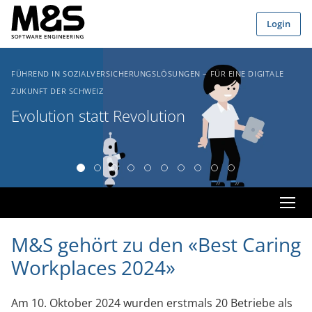
Zum Hauptinhalt springen
Login
FÜHREND IN SOZIALVERSICHERUNGSLÖSUNGEN – FÜR EINE DIGITALE
ZUKUNFT DER SCHWEIZ
Evolution statt Revolution
M&S gehört zu den «Best Caring
Workplaces 2024»
Am 10. Oktober 2024 wurden erstmals 20 Betriebe als