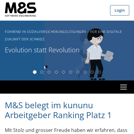
Zum Hauptinhalt springen
Login
FÜHREND IN SOZIALVERSICHERUNGSLÖSUNGEN – FÜR EINE DIGITALE
ZUKUNFT DER SCHWEIZ
Evolution statt Revolution
M&S belegt im kununu
Arbeitgeber Ranking Platz 1
Mit Stolz und grosser Freude haben wir erfahren, dass