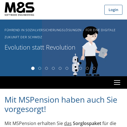
Zum Hauptinhalt springen
Login
IN SOZIALVERSICHERUNGSLÖSUNGEN – FÜR EINE DIGITALE
FÜHREND 
 DER SCHWEIZ
ZUKUNFT 
tion statt Revolution
Mit «
Kunde
Mit MSPension haben auch Sie
vorgesorgt!
Mit MSPension erhalten Sie
das
Sorglospaket
für die