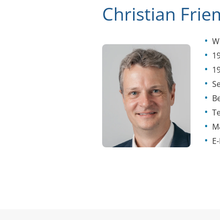
Christian Frie
Wi
19
19
Se
Be
T
M
E-