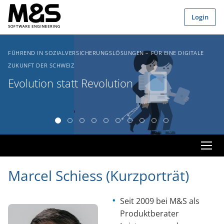
Zum Hauptinhalt springen
Login
FÜHREND IN SOZIALVERSICHERUNGSLÖSUNGEN – FÜR EINE DIGITALE
ZUKUNFT DER SCHWEIZ
Evolution statt Revolution
Marcel Schiess (Kurzporträt)
Seit 2009 bei M&S als
Produktberater